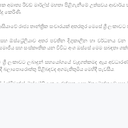
ෂක අමාත්‍ය රිචඩ් මාර්ල්ස් මහතා පිළිගැනීමේ උත්සවය ආචාර්ය
ිදු කෙරිණි.
ියාවේ රාජ්‍ය තාන්ත්‍රික සංචාරයක් අතරතුර මෙසේ ශ්‍රී ලංකාවට 
කාව සහ ඕස්ට්‍රේලියාව අතර පවතින දිගුකාලීන හා වර්ධනය ව
සමාජීය සහ සංස්කෘතික යන විවිධ අංශ ඔස්සේ මෙම සබඳතා ශක්ති
ියාව ශ්‍රී ලංකාවට ලබාදුන් සහයෝගයේ වැදගත්කමද ඇය අවධ
ාදී බලාපොරොත්තු පිළිබඳවද අගමැතිතුමිය මෙහිදී පැවසීය.
 පෝල් ස්ටීවන්ස්, ඕස්ට්‍රේලියානු ආරක්ෂක දෙපාර්තමේන්තුවේ 
ුන් කිහිප දෙනෙකු සහ ශ්‍රී ලංකාවේ ආරක්ෂක අංශ ප්‍රධාන නිලධා