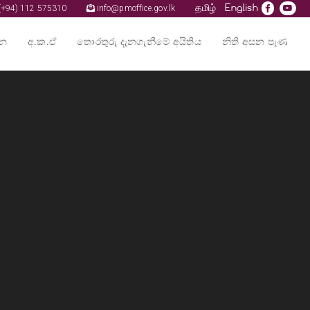
தமிழ்
English
+94) 112 575310
info@pmoffice.gov.lk
්න
අ.ක.ඒ
තොරතුරු දැනගැනීමේ අයිතිය
නිති අසන පැණ