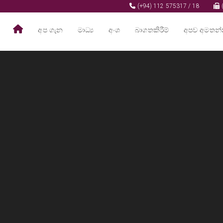
(+94) 112 575317 / 18
(
අප ගැන
මාධ්‍ය
අංශ
බාගතකිරීම්
අපව අමතන