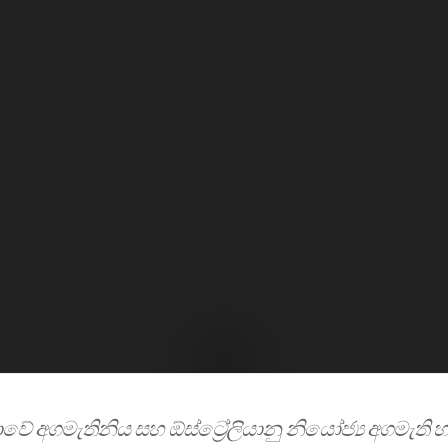
ලංකාවේ අගමැතිනිය සහ ඕස්ට්‍රේලියානු නියෝජ්‍ය අගමැති 