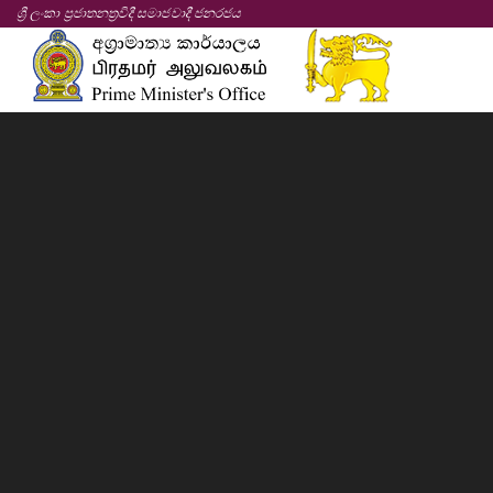
ශ්‍රී ලංකා ප්‍රජාතනත්‍රවිදී සමාජවාදී ජනරජය