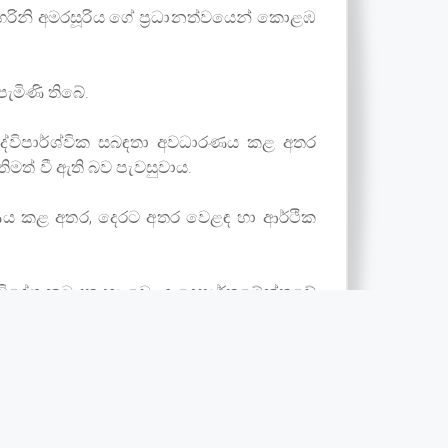
 හරිනි අමරසූරිය ගේ ප්‍රධානත්වයෙන් කොළඹ
පැමිණි තිබේ.
න ද්විපාර්ශ්වික සබඳතා අවධාරණය කළ අතර
මත් වී ඇති බව පැවසුවාය.
ාරණය කළ අතර, දෙරට අතර වෙළඳ හා ආර්ථික
සහ විදේශ කටයුතු හා වෙළඳ දෙපාර්තමේන්තුවේ
රීන් මෙම අවස්ථාවට සහභාගී වූහ.
Tuesday 3rd of June 2025