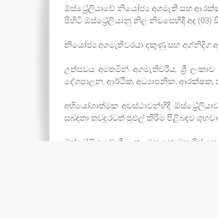
ඕස්ට්‍රේලියාවේ නියෝජ්‍ය අගමැති සහ ආරක්
පිහිටි ඕස්ට්‍රේලියානු නිල නිවසෙහිදී අද (03) ස
නියෝජ්‍ය අගමැතිවරයා දකුණු සහ අග්නිදිග ආස
උත්සවය අමතමින් අගමැතිවරිය, ශ්‍රී ලං
දේශපාලන, ආර්ථික, අධ්‍යාපනික, ආරක්ෂක, 
අභියෝගාත්මක අවස්ථාවන්හිදී ඕස්ට්‍රේල
සබඳතා තවදුරටත් පුළුල් කිරීම පිළිබඳව ශුභව
ඕස්ට්‍රේලියාවේ ශ්‍රී ලංකා මහ කොමසාරිස්
නිලධාරීන් මෙන්ම පාර්ලිමේන්තු මන්ත්‍රීවර
අග්‍රාමාත්‍ය මාධ්‍ය අංශය