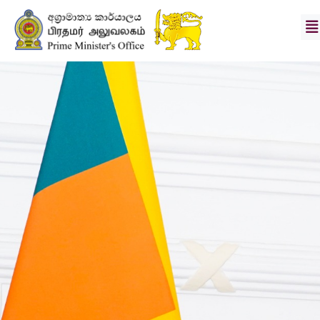
பிரதமர்
செயலாளர்
தூர
நோக்கு
&
குறிக்கோள்கள்
செய்தி
புகைப்பட
தொகுப்பு
பிரிவுகள்
பதிவிறக்கங்கள்
தொடர்பு