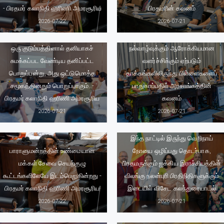
- பிரதமர் கலாநிதி ஹரிணி அமரசூரிய
பிரதமரின் கவனம்
2026-07-22
2026-07-21
சைபர் அச்சுறுத்தல்கள், இணையவழி
பராமரிப்புச் சேவைகளை வழங்குவது
வன்முறைகள் மற்றும் பிள்ளைகளின்
ஒரு குடும்பத்தினால் தனியாகச்
நல்வாழ்வுக்கும் ஆரோக்கியமான
சுமக்கப்பட வேண்டிய தனிப்பட்ட
வளர்ச்சிக்கும் ஏற்படும்
பொறுப்பன்று, அது ஒட்டுமொத்த
தாக்கங்களிலிருந்து பிள்ளைகளைப்
சமூகத்தினதும் பொறுப்பாகும். -
பாதுகாப்பதில் அரசாங்கத்தின்
பிரதமர் கலாநிதி ஹரிணி அமரசூரிய
கவனம்
2026-07-21
2026-07-21
இந்த நாட்டில் இருந்து வெறிநாய்
பாராளுமன்றத்தின் உண்மையான
நோயை ஒழிப்பது தொடர்பாக,
மக்கள் சேவை செயற்குழு
பிரதமருக்கும் ஐக்கிய இராச்சியத்தின்
கூட்டங்களிலேயே இடம்பெறுகின்றது -
விலங்கு நலன்புரி பிரதிநிதிகளுக்கும்
பிரதமர் கலாநிதி ஹரிணி அமரசூரிய
இடையில் விசேட கலந்துரையாடல்
நாட்டின் நிலையான அபிவிருத்தியை
2026-07-22
2026-07-21
உறுதிசெய்வதற்கு,
வினைத்திறன்மிக்க அரச துறையும்
உண்மையான தலைமைத்துவம்