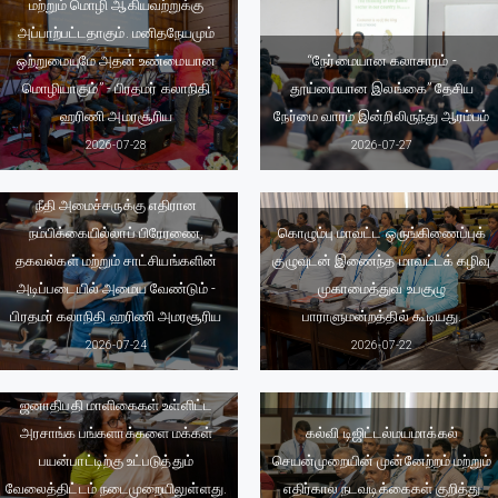
மற்றும் மொழி ஆகியவற்றுக்கு
அப்பாற்பட்டதாகும். மனிதநேயமும்
ஒற்றுமையுமே அதன் உண்மையான
“நேர்மையான கலாசாரம் -
மொழியாகும்” - பிரதமர் கலாநிதி
தூய்மையான இலங்கை” தேசிய
ஹரிணி அமரசூரிய
நேர்மை வாரம் இன்றிலிருந்து ஆரம்பம்
2026-07-28
2026-07-27
நீதி அமைச்சருக்கு எதிரான
நம்பிக்கையில்லாப் பிரேரணை,
கொழும்பு மாவட்ட ஒருங்கிணைப்புக்
தகவல்கள் மற்றும் சாட்சியங்களின்
குழுவுடன் இணைந்த மாவட்டக் கழிவு
அடிப்படையில் அமைய வேண்டும் -
முகாமைத்துவ உபகுழு
பிரதமர் கலாநிதி ஹரிணி அமரசூரிய
பாராளுமன்றத்தில் கூடியது.
2026-07-24
2026-07-22
ஜனாதிபதி மாளிகைகள் உள்ளிட்ட
அரசாங்க பங்களாக்களை மக்கள்
கல்வி டிஜிட்டல்மயமாக்கல்
பயன்பாட்டிற்கு உட்படுத்தும்
செயன்முறையின் முன்னேற்றம் மற்றும்
வேலைத்திட்டம் நடைமுறையிலுள்ளது.
எதிர்கால நடவடிக்கைகள் குறித்து