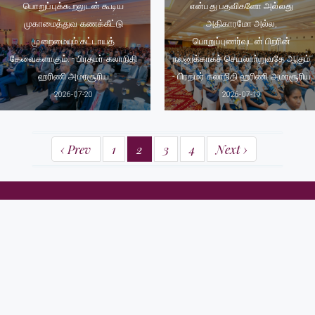
பொறுப்புக்கூறலுடன் கூடிய
என்பது பதவிகளோ அல்லது
முகாமைத்துவ கணக்கீட்டு
அதிகாரமோ அல்ல,
முறைமையும் கட்டாயத்
பொறுப்புணர்வுடன் பிறரின்
தேவைகளாகும். - பிரதமர் கலாநிதி
நலனுக்காகச் செயலாற்றுவதே ஆகும்
ஹரிணி அமரசூரிய
- பிரதமர் கலாநிதி ஹரிணி அமரசூரிய
2026-07-20
2026-07-19
‹ Prev
1
2
3
4
Next ›
பிரதமர் அலுவலகம்
58, சேர் எர்னெஸ்ட் டீ சில்வா மாவத்தை,
கொழும்பு 07
தொ.பே இல: (+94) 112 575317 / 18, (+94) 112 370737 / 38
பெக்ஸ் : (+94) 112 575310, (+94) 112 574713
மின்னஞ்சல்: info@pmoffice.gov.lk