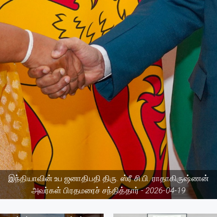
இந்தியாவின் உப ஜனாதிபதி திரு. ஸ்ரீ சி.பி. ராதாகிருஷ்ணன்
அவர்கள் பிரதமரைச் சந்தித்தார் -
2026-04-19
“மகத்தான கலையானது இன, மத