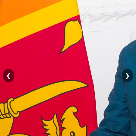
விபரங்கள்
குறைகள்
தெரிவிக்க
தகவலறியும்
உரிமை
கேள்விகள்
நிறுவன
கட்டமைப்பு
❮
❯
ஸ்ரீமதிபாய
அலரி
மாளிகை
සිංහල
English