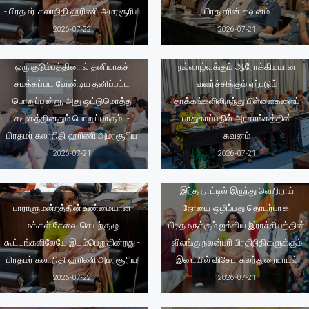
- பிரதமர் கலாநிதி ஹரிணி அமரசூரிய
பிரதமரின் கவனம்
2026-07-22
2026-07-21
சைபர் அச்சுறுத்தல்கள், இணையவழி
பராமரிப்புச் சேவைகளை வழங்குவது
வன்முறைகள் மற்றும் பிள்ளைகளின்
ஒரு குடும்பத்தினால் தனியாகச்
நல்வாழ்வுக்கும் ஆரோக்கியமான
சுமக்கப்பட வேண்டிய தனிப்பட்ட
வளர்ச்சிக்கும் ஏற்படும்
பொறுப்பன்று, அது ஒட்டுமொத்த
தாக்கங்களிலிருந்து பிள்ளைகளைப்
சமூகத்தினதும் பொறுப்பாகும். -
பாதுகாப்பதில் அரசாங்கத்தின்
பிரதமர் கலாநிதி ஹரிணி அமரசூரிய
கவனம்
2026-07-21
2026-07-21
இந்த நாட்டில் இருந்து வெறிநாய்
பாராளுமன்றத்தின் உண்மையான
நோயை ஒழிப்பது தொடர்பாக,
மக்கள் சேவை செயற்குழு
பிரதமருக்கும் ஐக்கிய இராச்சியத்தின்
கூட்டங்களிலேயே இடம்பெறுகின்றது -
விலங்கு நலன்புரி பிரதிநிதிகளுக்கும்
பிரதமர் கலாநிதி ஹரிணி அமரசூரிய
இடையில் விசேட கலந்துரையாடல்
நாட்டின் நிலையான அபிவிருத்தியை
2026-07-22
2026-07-21
உறுதிசெய்வதற்கு,
வினைத்திறன்மிக்க அரச துறையும்
உண்மையான தலைமைத்துவம்