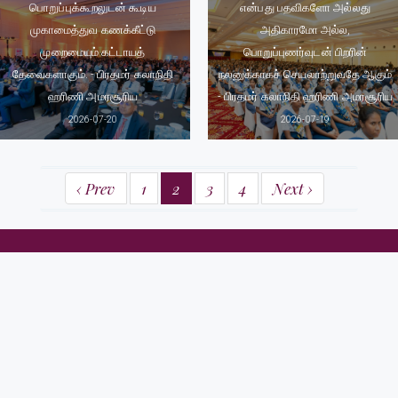
பொறுப்புக்கூறலுடன் கூடிய
என்பது பதவிகளோ அல்லது
முகாமைத்துவ கணக்கீட்டு
அதிகாரமோ அல்ல,
முறைமையும் கட்டாயத்
பொறுப்புணர்வுடன் பிறரின்
தேவைகளாகும். - பிரதமர் கலாநிதி
நலனுக்காகச் செயலாற்றுவதே ஆகும்
ஹரிணி அமரசூரிய
- பிரதமர் கலாநிதி ஹரிணி அமரசூரிய
2026-07-20
2026-07-19
‹ Prev
1
2
3
4
Next ›
பிரதமர் அலுவலகம்
58, சேர் எர்னெஸ்ட் டீ சில்வா மாவத்தை,
கொழும்பு 07
தொ.பே இல: (+94) 112 575317 / 18, (+94) 112 370737 / 38
பெக்ஸ் : (+94) 112 575310, (+94) 112 574713
மின்னஞ்சல்: info@pmoffice.gov.lk