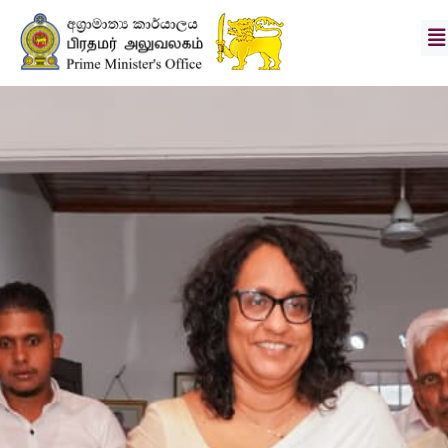
பிரதமர்
செயலாளர்
தூர
நோக்கு
&
குறிக்கோள்கள்
செய்தி
புகைப்பட
தொகுப்பு
பிரிவுகள்
பதிவிறக்கங்கள்
தொடர்பு