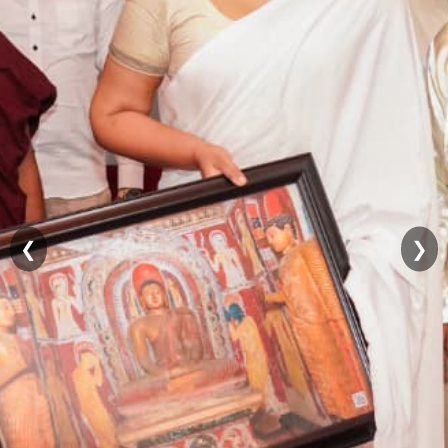
விபரங்கள்
குறைகள்
தெரிவிக்க
தகவலறியும்
உரிமை
கேள்விகள்
நிறுவன
கட்டமைப்பு
❮
❯
ஸ்ரீமதிபாய
அலரி
மாளிகை
සිංහල
English