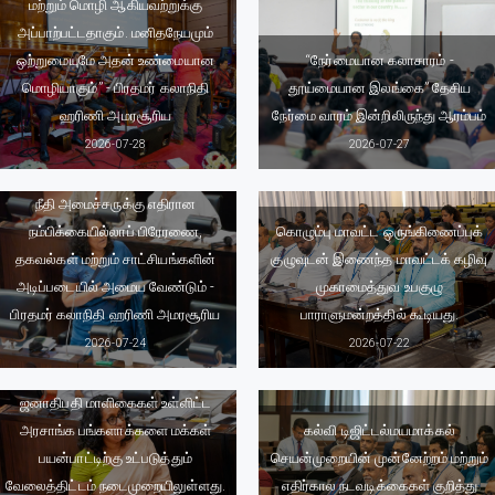
மற்றும் மொழி ஆகியவற்றுக்கு
அப்பாற்பட்டதாகும். மனிதநேயமும்
ஒற்றுமையுமே அதன் உண்மையான
“நேர்மையான கலாசாரம் -
மொழியாகும்” - பிரதமர் கலாநிதி
தூய்மையான இலங்கை” தேசிய
ஹரிணி அமரசூரிய
நேர்மை வாரம் இன்றிலிருந்து ஆரம்பம்
2026-07-28
2026-07-27
நீதி அமைச்சருக்கு எதிரான
நம்பிக்கையில்லாப் பிரேரணை,
கொழும்பு மாவட்ட ஒருங்கிணைப்புக்
தகவல்கள் மற்றும் சாட்சியங்களின்
குழுவுடன் இணைந்த மாவட்டக் கழிவு
அடிப்படையில் அமைய வேண்டும் -
முகாமைத்துவ உபகுழு
பிரதமர் கலாநிதி ஹரிணி அமரசூரிய
பாராளுமன்றத்தில் கூடியது.
2026-07-24
2026-07-22
ஜனாதிபதி மாளிகைகள் உள்ளிட்ட
அரசாங்க பங்களாக்களை மக்கள்
கல்வி டிஜிட்டல்மயமாக்கல்
பயன்பாட்டிற்கு உட்படுத்தும்
செயன்முறையின் முன்னேற்றம் மற்றும்
வேலைத்திட்டம் நடைமுறையிலுள்ளது.
எதிர்கால நடவடிக்கைகள் குறித்து