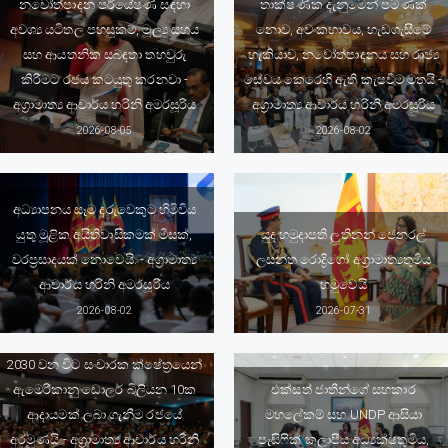
නවෝත්පාදන පර්යේෂණ සඳහා
තාක්ෂණික දැනුමෙන් පමණක්
අවශ්‍ය යටිතල පහසුකම්, මූල්‍ය සහය
නොව, අවංකභාවය, හැඩගැසීමේ
සහ ආයතනික සබඳතා තහවුරු
හැකියාව, නවෝත්පාදනය සහ රාජ්‍ය
කිරීමට රජය කටයුතු කරනවා -
සේවය කෙරෙහි ඇති කැපවීම මතයි -
අග්‍රාමාත්‍ය ආචාර්ය හරිනි අමරසූරිය
අග්‍රාමාත්‍ය ආචාර්ය හරිනි අමරසූරිය
2026-08-05
2026-08-02
අධ්‍යාපනය සෑම දරුවෙකුට හිමිවිය
යුතු මූළික අයිතිවාසිකමක් මිසක්,
යුද හමුදාපති ලුතිනන් ජෙනරල්
වරප්‍රසාදයක් නොවෙයි. - අග්‍රාමාත්‍ය
ලසන්ත රොද්‍රිගෝ අග්‍රාමාත්‍යතුමිය
ආචාර්ය හරිනි අමරසූරිය
හමුවෙයි
2026-08-02
2026-07-31
2030 වන විට සංචාරක ක්ෂේත්‍රයෙන්
ඇමෙරිකානු ඩොලර් බිලියන 10ක
එක්සත් ජාතීන්ගේ සහකාර
ආදායමක් ලබා ගැනීම රජයේ
මහලේකම් සහ UNDP ආසියා
අරමුණයි - අග්‍රාමාත්‍ය ආචාර්ය හරිනි
පැසිෆික් කලාපීය අධ්‍යක්ෂතුමිය,