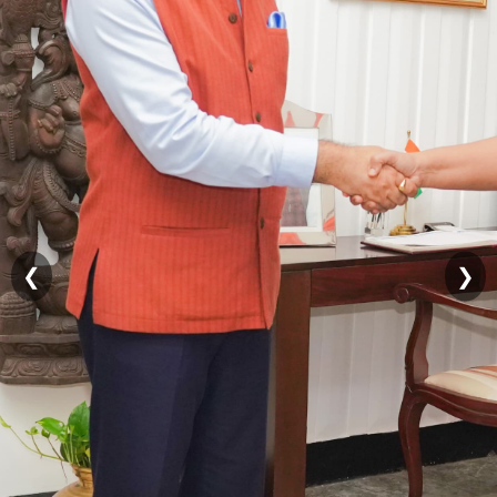
විස්තර
මහජන
දුක්ගැනවිලි
තොරතුරු
දැනගැනීමේ
අයිතිය
නිති
අසන
පැණ
❮
❯
ආයතනික
ව්‍යුහය
සිරිමතිපාය
අරලියගහ
මන්දිරය