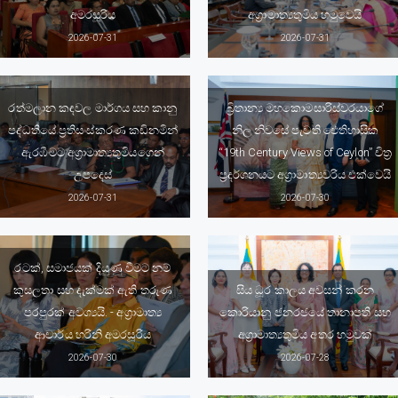
අමරසූරිය
අග්‍රාමාත්‍යතුමිය හමුවෙයි
2026-07-31
2026-07-31
රත්මලාන කඳවල මාර්ගය සහ කානු
බ්‍රිතාන්‍ය මහකොමසාරිස්වරයාගේ
පද්ධතියේ ප්‍රතිසංස්කරණ කඩිනමින්
නිල නිවසේ පැවති ඓතිහාසික
ඇරඹීමට අග්‍රාමාත්‍යතුමියගෙන්
“19th Century Views of Ceylon” චිත්‍ර
උපදෙස්
ප්‍රදර්ශනයට අග්‍රාමාත්‍යවරිය එක්වෙයි
2026-07-31
2026-07-30
රටක්, සමාජයක් දියුණු වීමට නම්
කුසලතා සහ දැක්මක් ඇති තරුණ
සිය ධූර කාලය අවසන් කරන
පරපුරක් අවශ්‍යයි. - අග්‍රාමාත්‍ය
කොරියානු ජනරජයේ තානාපති සහ
ආචාර්ය හරිනි අමරසූරිය
අග්‍රාමාත්‍යතුමිය අතර හමුවක්
2026-07-30
2026-07-28