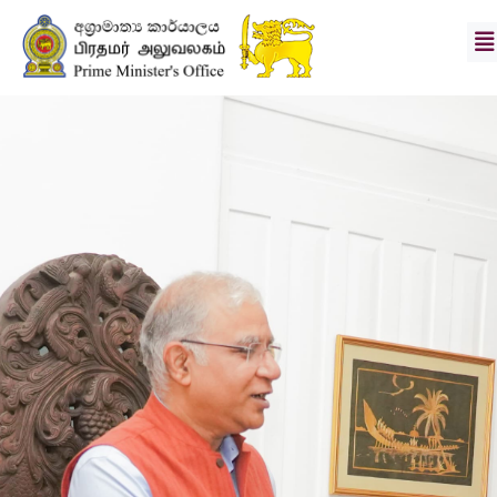
ගරු.
අග්‍රාමාත්‍යතුමිය
ලේකම්තුමා
දැක්ම
හා
මෙහෙවර
පුවත්
ඡායාරූප
පෙළ
අංශ
බාගතකිරීම්
ඇමතුම්