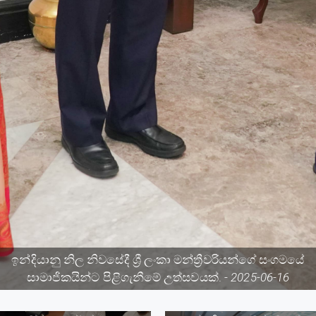
தமிழ்
English
ඉන්දියානු නිල නිවසේදී ශ්‍රී ලංකා මන්ත්‍රීවරියන්ගේ සංගමයේ
සාමාජිකයින්ට පිළිගැනීමේ උත්සවයක්. -
2025-06-16
වෘත්තියේ අනාගතය රැදි තිබෙන්නේ