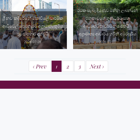
රටක සැබෑ දියුණුව මනිනු ලබන්නේ
ශ්‍රී නව කදිරේෂන් කෝවිලේ වාර්ෂික
ජනතාවගේ ගුණධර්ම සහ
ආඩිවේල් පෙරහැරට අග්‍රාමාත්‍යතුමිය
ආධ්‍යාත්මික වර්ධනය මතයි -
පූජෝපහාර දක්වයි
අග්‍රාමාත්‍ය ආචාර්ය හරිනි අමරසූරිය
2026-07-28
2026-07-28
‹ Prev
1
2
3
Next ›
අග්‍රාමාත්‍ය කාර්යාලය
58, ශ්‍රීමත් අර්නස්ට් ද සිල්වා මාවත,
කොළඹ 07
දුරකථන අංකය: (+94) 112 575317 / 18, (+94) 112 370737 / 38
ෆැක්ස්: (+94) 112 575310, (+94) 112 574713
විද්‍යුත් තැපෑල: info@pmoffice.gov.lk