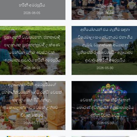
හරිනි අමරසූරිය
හමුවෙයි
2026-06-05
2026-06-04
අසමානතා සහ කෘත්‍රිම බුද්ධිමය
අභියෝගයන් ජය ගැනීම සඳහා
ප්‍රජා ශක්ති වැඩසටහන, ජනතාවාදී
විෂයමාලා සංශෝධනයට එහා ගිය
පාලනයක ප්‍රජාතන්ත්‍රවාදී ලක්ෂණ
ගැඹුරු ව්‍යුහාත්මක අධ්‍යාපන
පෙන්වන මූලික අවස්ථාවක්
ප්‍රතිසංස්කරණ අවශ්‍යයි - අග්‍රාමාත්‍ය
-අග්‍රාමාත්‍ය ආචාර්ය හරිනි අමරසූරිය
ආචාර්ය හරිනි අමරසූරිය
2026-06-02
2026-05-30
​අග්‍රාමාත්‍ය හරිනි අමරසූරියගේ
සහභාගීත්වයෙන් ’බුද්ධ රශ්මි’ වෙසක්
කලාපය සහ පිළියන්දල,
වෙසක් පොහොය නිමිත්තෙන්
කොලොන්නාව වෙසක් උත්සව
තොරණ් ද්විත්වයක් අග්‍රාමාත්‍යතුමිය
විවෘත කෙරේ
අතින් විවෘත වෙයි
2026-05-31
2026-05-30