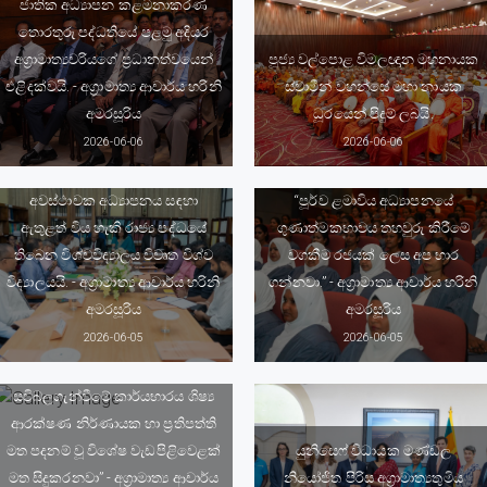
ජාතික අධ්‍යාපන කළමනාකරණ
තොරතුරු පද්ධතියේ පළමු අදියර
අග්‍රාමාත්‍යවරියගේ ප්‍රධානත්වයෙන්
පූජ්‍ය වල්පොළ විමලඥාන මහනායක
එළිදක්වයි. - අග්‍රාමාත්‍ය ආචාර්ය හරිනි
ස්වාමීන් වහන්සේ මහා නායක
අමරසූරිය
ධූරයෙන් පිදුම් ලබයි.
2026-06-06
2026-06-06
වැඩ කරන ජනතාවට ඕනෑම
අවස්ථාවක අධ්‍යාපනය සඳහා
“පූර්ව ළමාවිය අධ්‍යාපනයේ
ඇතුළත් විය හැකි රාජ්‍ය පද්ධයේ
ගුණාත්මකභාවය තහවුරු කිරීමේ
තිබෙන විශ්වවිද්‍යාලය විවෘත විශ්ව
වගකීම රජයක් ලෙස අප භාර
විද්‍යාලයයි. - අග්‍රාමාත්‍ය ආචාර්ය හරිනි
ගන්නවා.” - අග්‍රාමාත්‍ය ආචාර්ය හරිනි
අමරසූරිය
අමරසූරිය
2026-06-05
2026-06-05
“පාසල් ඉගෙනුම් ඉගැන්වීම්
ක්‍රියාවලිය ඩිජිටල් උපාංග වලින්
සවිබලගැන්වීමේ කාර්යභාරය ශිෂ්‍ය
ආරක්ෂණ නිර්ණායක හා ප්‍රතිපත්ති
මත පදනම් වූ විශේෂ වැඩපිළිවෙළක්
යුනිසෙෆ් විධායක මණ්ඩල
මත සිදුකරනවා” - අග්‍රාමාත්‍ය ආචාර්ය
නියෝජිත පිරිස අග්‍රාමාත්‍යතුමිය