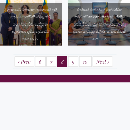
ශ්‍රී ලංකාවේ වතිකානු තානාපති අති
එක්සත් ජාතීන්ගේ නේවාසික
උතුම් මොන්සිනියර් ඇන්ඩ්‍රි
සම්බන්ධීකාරක සහ අගමැතිනිය
ජොස්වොවිච් මැතිතුමා
අතර ’දිට්වා’ සුළි කුණාටුවෙන් පසු
අග්‍රාමාත්‍යතුමිය හමුවෙයි
සහන කටයුතු පිළිබඳ සාකච්ඡාවක්
2026-05-29
2026-05-29
‹ Prev
6
7
8
9
10
Next ›
අග්‍රාමාත්‍ය කාර්යාලය
58, ශ්‍රීමත් අර්නස්ට් ද සිල්වා මාවත,
කොළඹ 07
දුරකථන අංකය: (+94) 112 575317 / 18, (+94) 112 370737 / 38
ෆැක්ස්: (+94) 112 575310, (+94) 112 574713
විද්‍යුත් තැපෑල: info@pmoffice.gov.lk