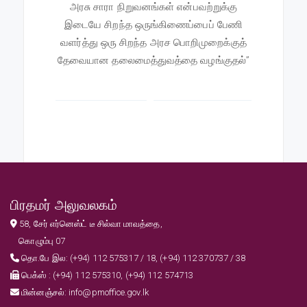
அரசு சாரா நிறுவனங்கள் என்பவற்றுக்கு
இடையே சிறந்த ஒருங்கிணைப்பைப் பேணி
வளர்த்து ஒரு சிறந்த அரச பொறிமுறைக்குத்
தேவையான தலைமைத்துவத்தை வழங்குதல்”
பிரதமர் அலுவலகம்
58, சேர் எர்னெஸ்ட் டீ சில்வா மாவத்தை,
கொழும்பு 07
தொ.பே இல: (+94) 112 575317 / 18, (+94) 112 370737 / 38
பெக்ஸ் : (+94) 112 575310, (+94) 112 574713
மின்னஞ்சல்: info@pmoffice.gov.lk