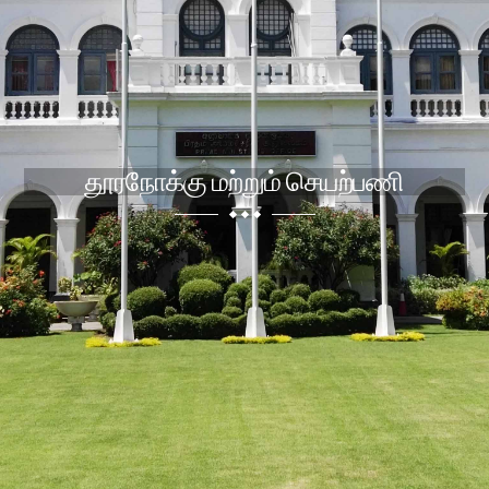
விபரங்கள்
குறைகள்
தெரிவிக்க
தகவலறியும்
உரிமை
கேள்விகள்
தூரநோக்கு மற்றும் செயற்பணி
நிறுவன
கட்டமைப்பு
ஸ்ரீமதிபாய
அலரி
மாளிகை
සිංහල
English