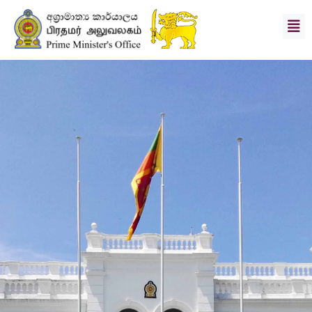
பிரதமர்
செயலாளர்
தூர
நோக்கு
&
குறிக்கோள்கள்
செய்தி
புகைப்பட
தொகுப்பு
பிரிவுகள்
பதிவிறக்கங்கள்
தொடர்பு